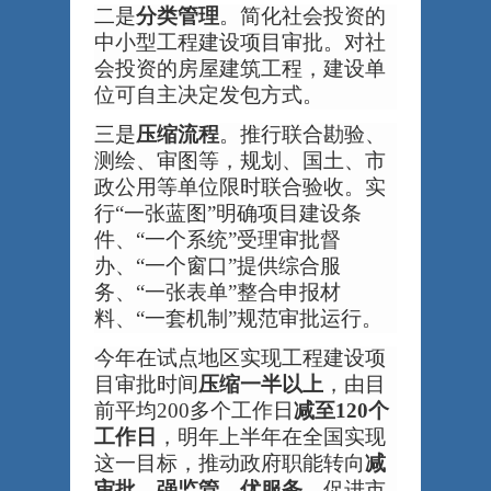
二是
分类管理
。简化社会投资的
中小型工程建设项目审批。对社
会投资的房屋建筑工程，建设单
位可自主决定发包方式。
三是
压缩流程
。推行联合勘验、
测绘、审图等，规划、国土、市
政公用等单位限时联合验收。实
行
“一张蓝图”明确项目建设条
件、“一个系统”受理审批督
办、“一个窗口”提供综合服
务、“一张表单”整合申报材
料、“一套机制”规范审批运行。
今年在试点地区实现工程建设项
目审批时间
压缩一半以上
，由目
前平均
200多个工作日
减至
120个
工作日
，明年上半年在全国实现
这一目标，推动政府职能转向
减
审批、强监管、优服务
，促进市