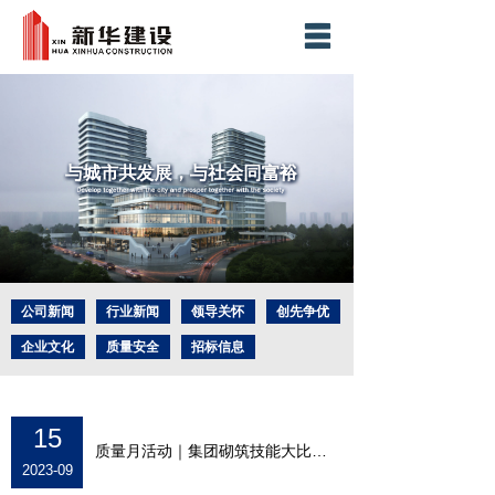
网站首页
集团简介
业务板块
新闻中心
精品工程
社会责任
公司新闻
行业新闻
领导关怀
创先争优
企业文化
质量安全
招标信息
社会责任
人力资源
企业荣誉
工程奖项
科技创新
联系我们
15
质量月活动｜集团砌筑技能大比武圆满落幕
2023-09