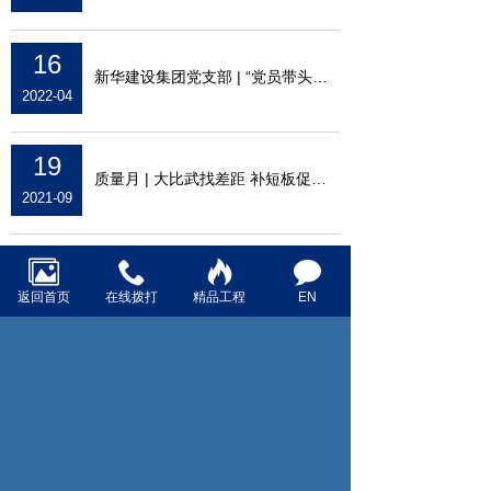
16
新华建设集团党支部 | “党员带头抓安全，
2022-04
19
质量月 | 大比武找差距 补短板促提升
2021-09
18
金华市建筑工程质量标准化管理 暨红色智慧
返回首页
在线拨打
精品工程
EN
2021-09
28
防疫复工两手抓 同心聚力共战“疫” | 公司
2020-02