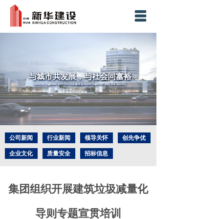
网站首页
集团简介
业务板块
新闻中心
精品工程
社会责任
公司新闻
行业新闻
领导关怀
创先争优
企业文化
质量安全
招标信息
社会责任
人力资源
企业荣誉
工程奖项
科技创新
联系我们
集团组织开展建筑垃圾减量化
导则专题宣贯培训