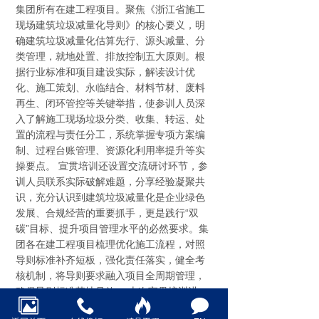
集团所有在建工程项目。聚焦《浙江省施工
现场建筑垃圾减量化导则》的核心要义，明
确建筑垃圾减量化估算先行、源头减量、分
类管理，就地处置、排放控制五大原则。根
据行业标准和项目建设实际，解读设计优
化、施工策划、永临结合、材料节材、废料
再生、闭环管控等关键举措，使参训人员深
入了解施工现场垃圾分类、收集、转运、处
置的流程与责任分工，系统掌握专项方案编
制、过程台账管理、资源化利用率提升等实
操要点。 宣贯培训还设置交流研讨环节，参
训人员联系实际破解难题，分享经验凝聚共
识，充分认识到建筑垃圾减量化是企业绿色
发展、合规经营的重要抓手，更是践行“双
碳”目标、提升项目管理水平的必然要求。集
团各在建工程项目梳理优化施工流程，对照
导则标准补齐短板，强化责任落实，健全考
核机制，将导则要求融入项目全周期管理，
确保导则标准落地见效。 本次宣贯培训进一
步统一思想、明晰标准、规范流程，有效提