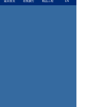
返回首页
升全员绿色施工与减量化管理能力，为后续
在线拨打
精品工程
EN
规范开展施工现场建筑垃圾管理打下坚实的
基础。集团将以此次宣贯培训为契机，持续
推进导则落地和绿色建造技术应用，完善建
筑垃圾全过程管控体系，以高标准、严要求
推动项目提质增效，为建筑行业绿色低碳发
展、建设“无废城市”贡献力量。
上一页：以实干践行“三看三比” 以实效助力“三大突破”
丨集团加快推进金华市中心医院新院区项目建设
下一页：新闻时讯丨浙江省住房和城乡建设厅厅长李跃
旗带队调研集团承建项目
地址：浙江省永康市总部中心金州大厦3-4楼
联系方式：
(86-0579) 87190726
邮箱：
zjxhjs1996@163.com